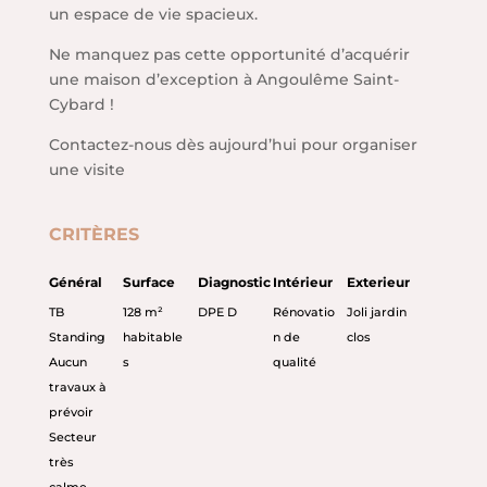
un espace de vie spacieux.
Ne manquez pas cette opportunité d’acquérir
une maison d’exception à Angoulême Saint-
Cybard !
Contactez-nous dès aujourd’hui pour organiser
une visite
CRITÈRES
Général
Surface
Diagnostic
Intérieur
Exterieur
TB
128 m²
DPE D
Rénovatio
Joli jardin
Standing
habitable
n de
clos
Aucun
s
qualité
travaux à
prévoir
Secteur
très
calme