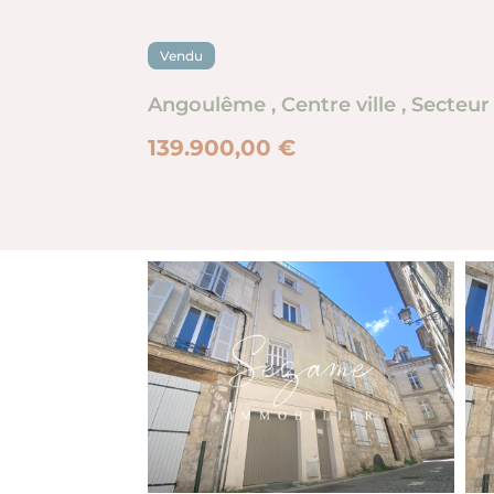
Vendu
Angoulême
,
Centre ville
,
Secteur
139.900,00 €