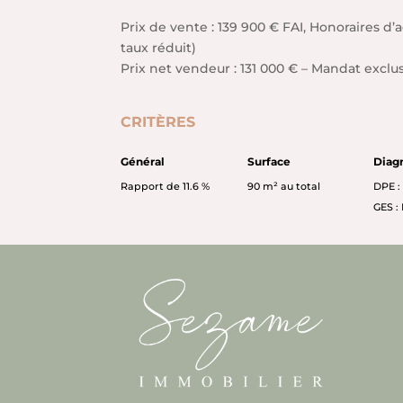
Prix de vente : 139 900 € FAI, Honoraires d’
taux réduit)
Prix net vendeur : 131 000 € – Mandat exclus
CRITÈRES
Général
Surface
Diag
Rapport de 11.6 %
90 m² au total
DPE :
GES :