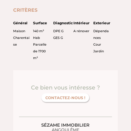
CRITÈRES
Général
Surface
Diagnostic
Intérieur
Exterieur
Maison
140 m²
DPE G
A rénover
Dépenda
Charentai
Hab
GES G
nces
se
Parcelle
Cour
de 1700
Jardin
m²
Ce bien vous intéresse ?
CONTACTEZ-NOUS !
SÉZAME IMMOBILIER
ANGOULÊME