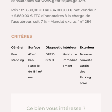
consultables sur www.georisques.gouv.fr.
Prix : 89.880,00 € HAI (84.000,00 € net vendeur
+ 5.880,00 € TTC d’honoraires à la charge de
l’acquéreur, soit 7 % – Mandat exclusif n° 284
CRITÈRES
Général
Surface
Diagnostic
Intérieur
Exterieur
Bon
42 m²
DPE D
Habitable
Terrasse
standing
hab.
GES B
immédiat
couverte
Parcelle
ement
Jardin
de 184 m²
clos
env.
Parking
privé
Ce bien vous intéresse ?