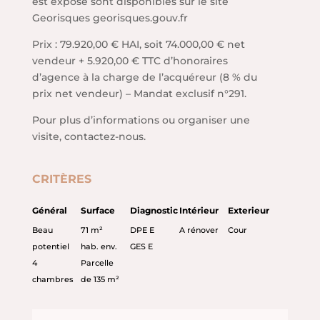
est exposé sont disponibles sur le site
Georisques georisques.gouv.fr
Prix : 79.920,00 € HAI, soit 74.000,00 € net
vendeur + 5.920,00 € TTC d’honoraires
d’agence à la charge de l’acquéreur (8 % du
prix net vendeur) – Mandat exclusif n°291.
Pour plus d’informations ou organiser une
visite, contactez-nous.
CRITÈRES
Général
Surface
Diagnostic
Intérieur
Exterieur
Beau
71 m²
DPE E
A rénover
Cour
potentiel
hab. env.
GES E
4
Parcelle
chambres
de 135 m²