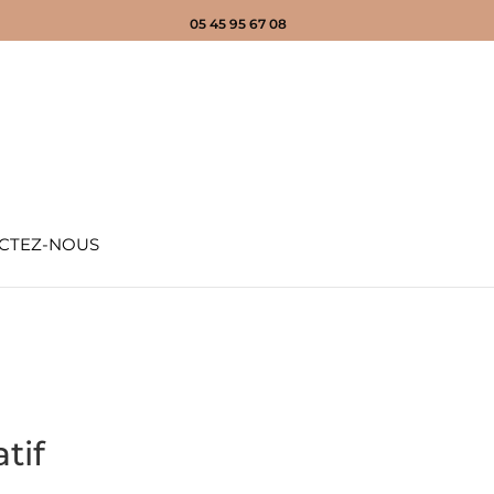
05 45 95 67 08
CTEZ-NOUS
tif