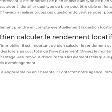
téressant, il est important de bien choisir quel type de bien 
ous aider à identifier quel type de bien peut être ciblé en fonc
 ? Travaux à réaliser toutes ces questions doivent se poser po
également prendre en compte éventuellement la gestion locativ
Bien calculer le rendement locati
s l’immobilier il est important de bien calculer le rendement et 
es loyers au coût total de l’investissement. Divisez le montant
entage. Assurez-vous d’inclure tous les éléments tels que le pri
 frais d’aménagement.
tif à Angoulême ou en Charente ? Contactez notre agence immo